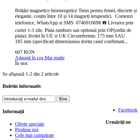
Brățări magnetice bioenergetice Tiens pentru femei, discrete și
elegante, conțin între 10 și 14 magneți terapeutici. Comenzi
telefonice, WhatsApp si SMS 0746910698 ☎️ Livrarea prin
curier 1-3 zile. Plata ramburs sau optional prin OP(ordin de
plata). livrări în UE si UK Circumferinta: 175 mm SAU
185 mm (specificati dimensiunea dorita cand confirmati...
607 RON
Adaugă în coş
Mai multe
În stoc
Se afişează 1-2 din 2 articole
Buletin informativ
Bine
Facebook
Informaţii
Urmăriți-ne
Oferte speciale
Produse noi
Cele mai cumpărate