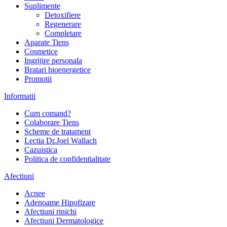
Suplimente
Detoxifiere
Regenerare
Completare
Aparate Tiens
Cosmetice
Ingrijire personala
Bratari bioenergetice
Promotii
Informatii
Cum comand?
Colaborare Tiens
Scheme de tratament
Lectia Dr.Joel Wallach
Cazuistica
Politica de confidentialitate
Afectiuni
Acnee
Adenoame Hipofizare
Afectiuni rinichi
Afectiuni Dermatologice