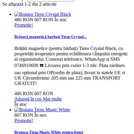
Se afişează 1-2 din 2 articole
486 RON
607 RON
În stoc
Promotie!
Brățară magnetică barbati Tiens Crystal...
Brățări magnetice (pentru bărbați) Tiens Crystal Black, cu
proprietăți terapeutice pentru echilibrarea câmpului energetic
al organismului. Comenzi telefonice, WhatsApp si SMS
0746910698 ☎️ Livrarea prin curier 1-3 zile. Plata ramburs
sau optional prin OP(ordin de plata), livrari in statele UE si
UK Circumferinta: 205 mm sau 225 mm TRANSPORT
GRATUIT!
486 RON
607 RON
Adaugă în coş
Mai multe
În stoc
607 RON
În stoc
Promotie!
Bratara Tiens Magic White pentru femei