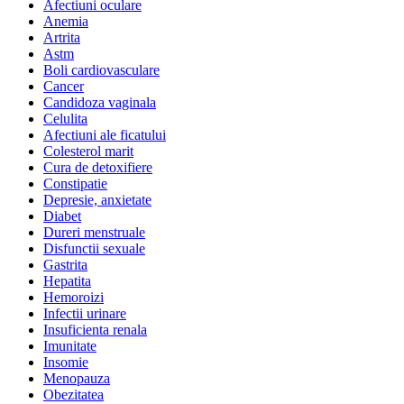
Afectiuni oculare
Anemia
Artrita
Astm
Boli cardiovasculare
Cancer
Candidoza vaginala
Celulita
Afectiuni ale ficatului
Colesterol marit
Cura de detoxifiere
Constipatie
Depresie, anxietate
Diabet
Dureri menstruale
Disfunctii sexuale
Gastrita
Hepatita
Hemoroizi
Infectii urinare
Insuficienta renala
Imunitate
Insomie
Menopauza
Obezitatea