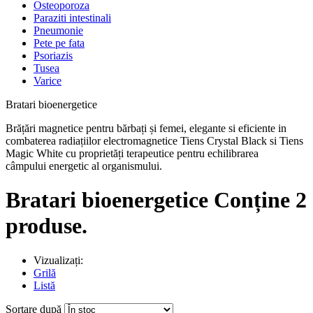
Osteoporoza
Paraziti intestinali
Pneumonie
Pete pe fata
Psoriazis
Tusea
Varice
Bratari bioenergetice
Brățări magnetice pentru bărbați și femei, elegante si eficiente in
combaterea radiațiilor electromagnetice Tiens Crystal Black si Tiens
Magic White cu proprietăți terapeutice pentru echilibrarea
câmpului energetic al organismului.
Bratari bioenergetice
Conține 2
produse.
Vizualizați:
Grilă
Listă
Sortare după