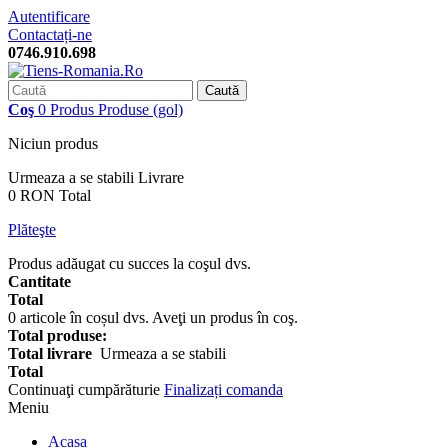
Autentificare
Contactați-ne
0746.910.698
Caută
Coş
0
Produs
Produse
(gol)
Niciun produs
Urmeaza a se stabili
Livrare
0 RON
Total
Plăteşte
Produs adăugat cu succes la coşul dvs.
Cantitate
Total
0
articole în coșul dvs.
Aveţi un produs în coş.
Total produse:
Total livrare
Urmeaza a se stabili
Total
Continuaţi cumpărăturie
Finalizați comanda
Meniu
Acasa