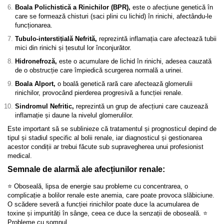
Boala Polichistică a Rinichilor (BPR),
este o afecțiune genetică în
care se formează chisturi (saci plini cu lichid) în rinichi, afectându-le
funcționarea.
Tubulo-interstițială Nefrită,
reprezintă inflamația care afectează tubii
mici din rinichi și țesutul lor înconjurător.
Hidronefroză,
este o acumulare de lichid în rinichi, adesea cauzată
de o obstrucție care împiedică scurgerea normală a urinei.
Boala Alport,
o boală genetică rară care afectează glomerulii
rinichilor, provocând pierderea progresivă a funcției renale.
Sindromul Nefritic,
reprezintă un grup de afecțiuni care cauzează
inflamație și daune la nivelul glomerulilor.
Este important să se sublinieze că tratamentul și prognosticul depind de
tipul și stadiul specific al bolii renale, iar diagnosticul și gestionarea
acestor condiții ar trebui făcute sub supravegherea unui profesionist
medical.
Semnale de alarmă ale afecțiunilor renale:
⭐ Oboseală, lipsa de energie sau probleme cu concentrarea, o
complicație a bolilor renale este anemia, care poate provoca slăbiciune.
O scădere severă a funcției rinichilor poate duce la acumularea de
toxine și impurități în sânge, ceea ce duce la senzații de oboseală. ⭐
Probleme cu somnul