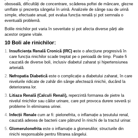
oboseală, dificultăți de concentrare, scăderea poftei de mâncare, glezne
umflate și prezența sângelui în urină. Analizele de sânge sau de urină
simple, efectuate anual, pot evalua funcția renală și pot semnala o
eventuală problemă.
Bolile rinichilor pot varia în severitate și pot afecta diverse părți ale
acestor organe vitale.
10 Boli ale rinichilor:
Insuficiența Renală Cronică (IRC) e
ste o afecțiune progresivă în
care funcția rinichilor scade treptat pe o perioadă de timp. Poate fi
cauzată de diverse boli, inclusiv diabetul zaharat și hipertensiunea
arterială.
Nefropatia Diabetică
este o complicație a diabetului zaharat, în care
nivelurile ridicate de zahăr din sânge afectează rinichii, ducând la
deteriorarea lor.
Litiaza Renală (Calculi Renali),
reperzintă formarea de pietre la
nivelul rinichilor sau căilor urinare, care pot provoca durere severă și
probleme în eliminarea urinei.
Infecții Renale
cum ar fi: pielonefrita, o inflamație a țesutului renal,
cauzată adesea de bacterii care pătrund în rinichi de la tractul urinar.
Glomerulonefrita
este o inflamație a glomerulilor, structurile din
rinichi responsabile pentru filtrarea sângelui.