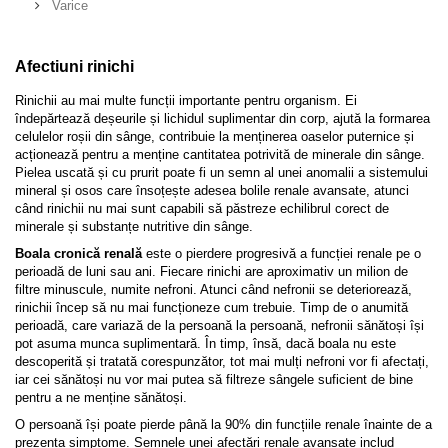
Varice
Afectiuni rinichi
Rinichii au mai multe funcții importante pentru organism. Ei
îndepărtează deșeurile și lichidul suplimentar din corp, ajută la formarea
celulelor roșii din sânge, contribuie la menținerea oaselor puternice și
acționează pentru a menține cantitatea potrivită de minerale din sânge.
Pielea uscată și cu prurit poate fi un semn al unei anomalii a sistemului
mineral și osos care însoțește adesea bolile renale avansate, atunci
când rinichii nu mai sunt capabili să păstreze echilibrul corect de
minerale și substanțe nutritive din sânge.
Boala cronică renală
este o pierdere progresivă a funcției renale pe o
perioadă de luni sau ani. Fiecare rinichi are aproximativ un milion de
filtre minuscule, numite nefroni. Atunci când nefronii se deteriorează,
rinichii încep să nu mai funcționeze cum trebuie. Timp de o anumită
perioadă, care variază de la persoană la persoană, nefronii sănătoși își
pot asuma munca suplimentară. În timp, însă, dacă boala nu este
descoperită și tratată corespunzător, tot mai mulți nefroni vor fi afectați,
iar cei sănătoși nu vor mai putea să filtreze sângele suficient de bine
pentru a ne menține sănătoși.
O persoană își poate pierde până la 90% din funcțiile renale înainte de a
prezenta simptome. Semnele unei afectări renale avansate includ