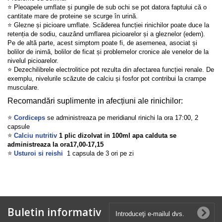
⭐ Pleoapele umflate și pungile de sub ochi se pot datora faptului că o
cantitate mare de proteine se scurge în urină.
⭐ Glezne și picioare umflate. Scăderea funcției rinichilor poate duce la
retenția de sodiu, cauzând umflarea picioarelor și a gleznelor (edem).
Pe de altă parte, acest simptom poate fi, de asemenea, asociat și
bolilor de inimă, bolilor de ficat și problemelor cronice ale venelor de la
nivelul picioarelor.
⭐ Dezechilibrele electrolitice pot rezulta din afectarea funcției renale. De
exemplu, nivelurile scăzute de calciu și fosfor pot contribui la crampe
musculare.
Recomandări suplimente in afecțiuni ale rinichilor:
⭐
Cordiceps
se administreaza pe meridianul rinichi la ora 17:00, 2
capsule
⭐
Calciu nutritiv
1 plic dizolvat in 100ml apa calduta se
administreaza la ora17,00-17,15
⭐
Usturoi si reishi
1 capsula de 3 ori pe zi
Buletin informativ