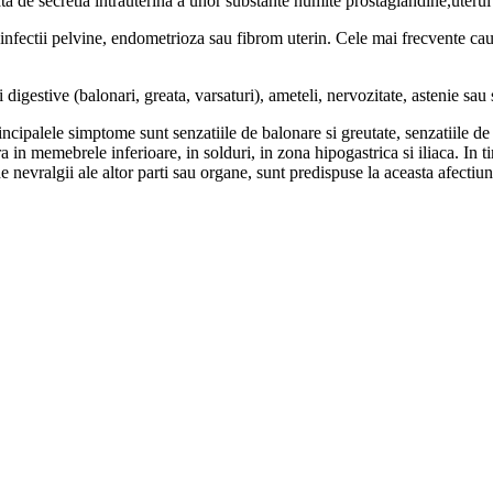
zata de secretia intrauterina a unor substante numite prostaglandine,uteru
 infectii pelvine, endometrioza sau fibrom uterin. Cele mai frecvente 
digestive (balonari, greata, varsaturi), ameteli, nervozitate, astenie sau 
incipalele simptome sunt senzatiile de balonare si greutate, senzatiile de 
 in memebrele inferioare, in solduri, in zona hipogastrica si iliaca. In 
 nevralgii ale altor parti sau organe, sunt predispuse la aceasta afectiun