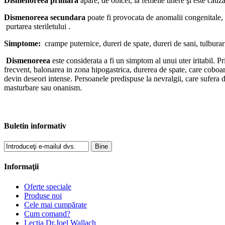
Dismenoreea primara
apare, de obicei, la femeile tinere şi este cau
Dismenoreea secundara
poate fi provocata de anomalii congenitale,
purtarea steriletului .
Simptome:
crampe puternice, dureri de spate, dureri de sani, tulburari 
Dismenoreea
este considerata a fi un simptom al unui uter iritabil. Pr
frecvent, balonarea in zona hipogastrica, durerea de spate, care coboara
devin deseori intense. Persoanele predispuse la nevralgii, care sufera de
masturbare sau onanism.
Buletin informativ
Bine
Informaţii
Oferte speciale
Produse noi
Cele mai cumpărate
Cum comand?
Lectia Dr.Joel Wallach