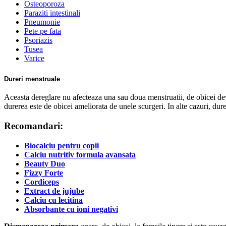
Osteoporoza
Paraziti intestinali
Pneumonie
Pete pe fata
Psoriazis
Tusea
Varice
Dureri menstruale
Aceasta dereglare nu afecteaza una sau doua menstruatii, de obicei devi
durerea este de obicei ameliorata de unele scurgeri. In alte cazuri, dur
Recomandari:
Biocalciu pentru copii
Calciu nutritiv formula avansata
Beauty Duo
Fizzy Forte
Cordiceps
Extract de jujube
Calciu cu lecitina
Absorbante cu ioni negativi