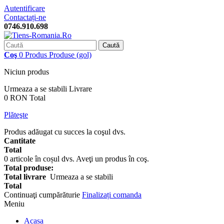
Autentificare
Contactați-ne
0746.910.698
Caută
Coş
0
Produs
Produse
(gol)
Niciun produs
Urmeaza a se stabili
Livrare
0 RON
Total
Plăteşte
Produs adăugat cu succes la coşul dvs.
Cantitate
Total
0
articole în coșul dvs.
Aveţi un produs în coş.
Total produse:
Total livrare
Urmeaza a se stabili
Total
Continuaţi cumpărăturie
Finalizați comanda
Meniu
Acasa