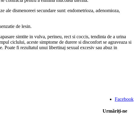
l se contracta pentru a elimina mucoasa uterina.
cauze ale dismenoreei secundare sunt: endometrioza, adenomioza,
senzatie de lesin.
apasare simtite in vulva, perineu, rect si coccis, tendinta de a urina
timpul ciclului, aceste simptome de durere si disconfort se agraveaza si
e. Poate fi rezultatul unui libertinaj sexual excesiv sau abuz in
Facebook
Urmăriți-ne