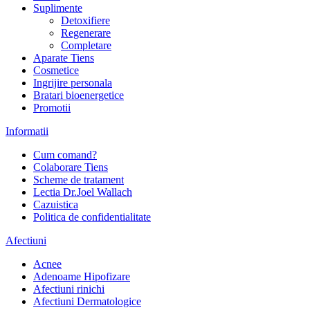
Suplimente
Detoxifiere
Regenerare
Completare
Aparate Tiens
Cosmetice
Ingrijire personala
Bratari bioenergetice
Promotii
Informatii
Cum comand?
Colaborare Tiens
Scheme de tratament
Lectia Dr.Joel Wallach
Cazuistica
Politica de confidentialitate
Afectiuni
Acnee
Adenoame Hipofizare
Afectiuni rinichi
Afectiuni Dermatologice