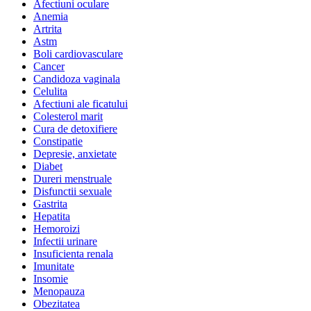
Afectiuni oculare
Anemia
Artrita
Astm
Boli cardiovasculare
Cancer
Candidoza vaginala
Celulita
Afectiuni ale ficatului
Colesterol marit
Cura de detoxifiere
Constipatie
Depresie, anxietate
Diabet
Dureri menstruale
Disfunctii sexuale
Gastrita
Hepatita
Hemoroizi
Infectii urinare
Insuficienta renala
Imunitate
Insomie
Menopauza
Obezitatea